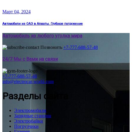
Март
04
, 2024
Автомобили из ОАЭ в Алматы. Глубокое погружение
Автомобиль из любого уголка мира
Позвонить
+7-777-688-57-48
24/7 Мы с Вами на связи
+7-777-688-57-48
info@electrocar-world.com
Разделы сайта
Электромобили
Зарядные станции
Электробайки
Погрузчики
Галерея